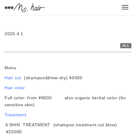
Toggl
navig
2026.4.1
ALL
Menu
Hair cut
(shampoo&blow-dry) ¥5500
Hair color
Full color- from ¥6600 also organic herbal color (for
sensitive skin)
Treatment
６SHIN TREATMENT (shampoo.treatment.cut.blow)
¥20000