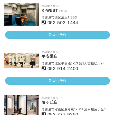
美容室ミズヘアー
K-WEST
（本店）
名古屋市西区清里町353
052-503-1444
Web予約
美容室ミズヘアー
平安通店
名古屋市北区平安通1-13 第2大曽根ビル2F
052-914-2400
Web予約
美容室ミズヘアー
藤ヶ丘店
名古屋市守山区森孝東1-509 清水屋藤ヶ丘1F
052-777-9250