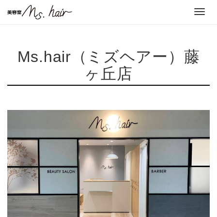
Toggl
navig
Ms.hair（ミズヘアー）藤
ヶ丘店